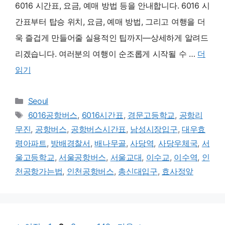
6016 시간표, 요금, 예매 방법 등을 안내합니다. 6016 시
간표부터 탑승 위치, 요금, 예매 방법, 그리고 여행을 더
욱 즐겁게 만들어줄 실용적인 팁까지—상세하게 알려드
리겠습니다. 여러분의 여행이 순조롭게 시작될 수 …
더
읽기
카
Seoul
테
태
6016공항버스
,
6016시간표
,
경문고등학교
,
공항리
고
그
무진
,
공항버스
,
공항버스시간표
,
남성시장입구
,
대우효
리
령아파트
,
방배경찰서
,
배나무골
,
사당역
,
사당우체국
,
서
울고등학교
,
서울공항버스
,
서울교대
,
이수교
,
이수역
,
인
천공항가는법
,
인천공항버스
,
총신대입구
,
효사정앞