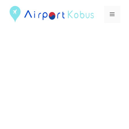
컨
텐
메
츠
뉴
로
건
너
뛰
기