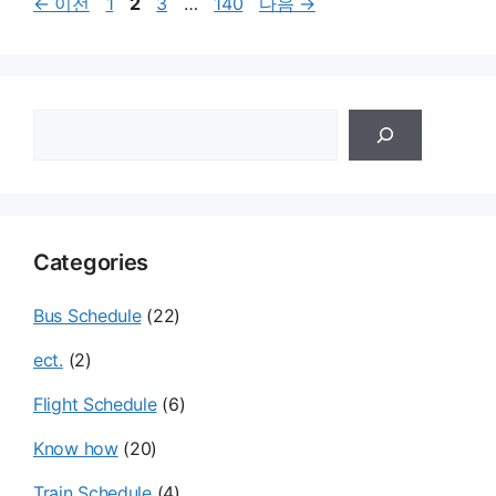
페
페
페
페
←
이전
1
2
3
…
140
다음
→
이
이
이
이
지
지
지
지
검
색
Categories
Bus Schedule
(22)
ect.
(2)
Flight Schedule
(6)
Know how
(20)
Train Schedule
(4)