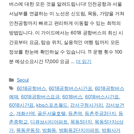
버스에 대한 모든 것을 알려드립니다! 인천공항과 서울
서남부를 연결하는 이 노선은 신도림, 목동, 가양을 거쳐
인천공항까지 빠르고 편리하게 이동할 수 있는 최적의
방법입니다. 이 가이드에서는 6018 공항버스의 최신 시
간표부터 요금, 탑승 위치, 실용적인 여행 팁까지 모든
정보를 한눈에 확인하실 수 있습니다. 11 운행 횟수 100
분 예상소요시간 17,000 요금 …
더 읽기
카
Seoul
테
태
6018공항버스
,
6018공항버스시간표
,
6018공항버스
고
그
예매
,
6018공항버스요금
,
6018버스
,
6018버스시간표
,
리
6018시간표
,
kbs스포츠월드
,
강서구청사거리
,
강서보건
소
,
개화산역
,
골든서울호텔
,
등촌역
,
등촌주공3단지
,
등
촌중학교
,
디큐브시티아파트
,
목동5단지
,
목동5단지c상
가
,
목동운동장
,
방화동
,
방화동2단지아파트
,
방화사거