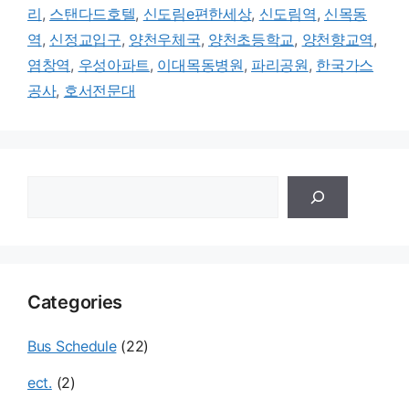
리
,
스탠다드호텔
,
신도림e편한세상
,
신도림역
,
신목동
역
,
신정교입구
,
양천우체국
,
양천초등학교
,
양천향교역
,
염창역
,
우성아파트
,
이대목동병원
,
파리공원
,
한국가스
공사
,
호서전문대
검
색
Categories
Bus Schedule
(22)
ect.
(2)