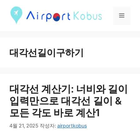
컨
텐
메
츠
뉴
로
건
대각선길이구하기
너
뛰
기
대각선 계산기: 너비와 길이
입력만으로 대각선 길이 &
모든 각도 바로 계산1
4월 21, 2025
작성자:
airportkobus