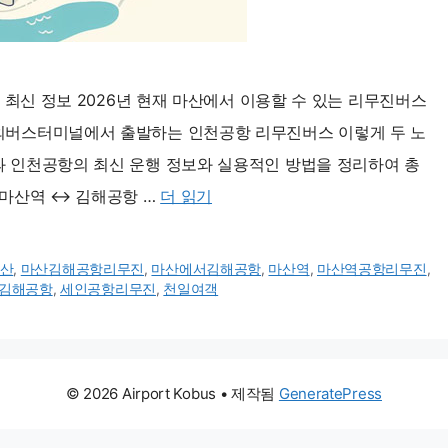
6 최신 정보 2026년 현재 마산에서 이용할 수 있는 리무진버스
시외버스터미널에서 출발하는 인천공항 리무진버스 이렇게 두 노
과 인천공항의 최신 운행 정보와 실용적인 방법을 정리하여 총
 마산역 ↔ 김해공항 …
더 읽기
산
,
마산김해공항리무진
,
마산에서김해공항
,
마산역
,
마산역공항리무진
,
김해공항
,
세인공항리무진
,
천일여객
© 2026 Airport Kobus
• 제작됨
GeneratePress