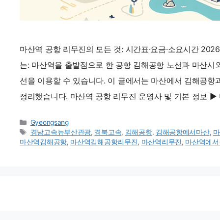
마산역 공항 리무진의 모든 것: 시간표·요금·소요시간 202
는: 마산역을 출발점으로 한 공항 김해공항 노선과 마산
선을 이용할 수 있습니다. 이 글에서는 마산에서 김해공항
정리했습니다. 마산역 공항 리무진 운영사 및 기본 정보 ▶
카
Gyeongsang
테
태
경남고속뉴부산관광
,
경북고속
,
김해공항
,
김해공항에서마산
,
마
고
그
마산역김해공항
,
마산역김해공항리무진
,
마산역리무진
,
마산역에서
리