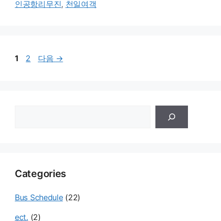
인공항리무진
,
천일여객
페
페
1
2
다음
→
이
이
지
지
검
색
Categories
Bus Schedule
(22)
ect.
(2)