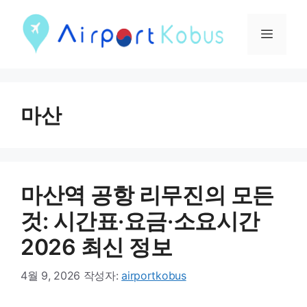
컨
텐
메
츠
뉴
로
건
마산
너
뛰
기
마산역 공항 리무진의 모든
것: 시간표·요금·소요시간
2026 최신 정보
4월 9, 2026
작성자:
airportkobus