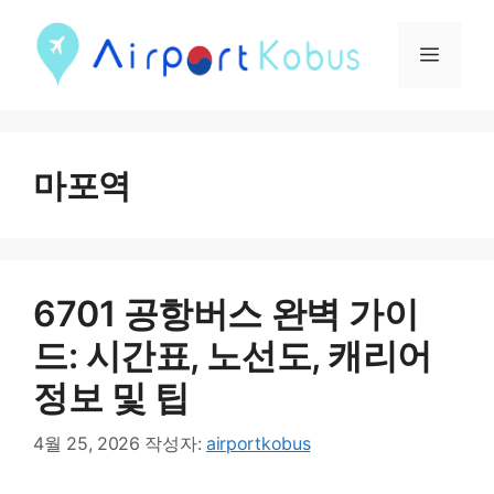
컨
텐
메
츠
뉴
로
건
마포역
너
뛰
기
6701 공항버스 완벽 가이
드: 시간표, 노선도, 캐리어
정보 및 팁
4월 25, 2026
작성자:
airportkobus