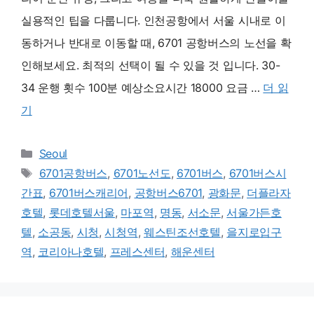
실용적인 팁을 다룹니다. 인천공항에서 서울 시내로 이
동하거나 반대로 이동할 때, 6701 공항버스의 노선을 확
인해보세요. 최적의 선택이 될 수 있을 것 입니다. 30-
34 운행 횟수 100분 예상소요시간 18000 요금 …
더 읽
기
카
Seoul
테
태
6701공항버스
,
6701노선도
,
6701버스
,
6701버스시
고
그
간표
,
6701버스캐리어
,
공항버스6701
,
광화문
,
더플라자
리
호텔
,
롯데호텔서울
,
마포역
,
명동
,
서소문
,
서울가든호
텔
,
소공동
,
시청
,
시청역
,
웨스틴조선호텔
,
을지로입구
역
,
코리아나호텔
,
프레스센터
,
해운센터