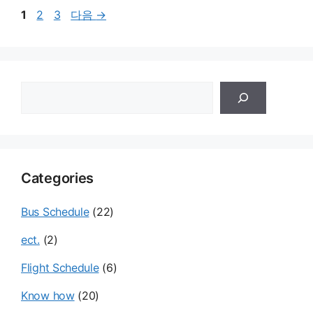
페
페
페
1
2
3
다음
→
이
이
이
지
지
지
검
색
Categories
Bus Schedule
(22)
ect.
(2)
Flight Schedule
(6)
Know how
(20)