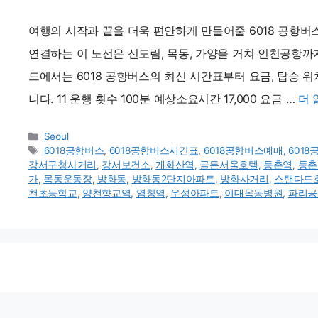
여행의 시작과 끝을 더욱 편안하게 만들어줄 6018 공항버
연결하는 이 노선은 신도림, 목동, 가양을 거쳐 인천공항까
드에서는 6018 공항버스의 최신 시간표부터 요금, 탑승 위
니다. 11 운행 횟수 100분 예상소요시간 17,000 요금 …
더 
카
Seoul
테
태
6018공항버스
,
6018공항버스시간표
,
6018공항버스예매
,
601
고
그
강서구청사거리
,
강서보건소
,
개화산역
,
골든서울호텔
,
등촌역
,
등촌
리
가
,
목동운동장
,
방화동
,
방화동2단지아파트
,
방화사거리
,
스탠다드
천초등학교
,
양천향교역
,
염창역
,
우성아파트
,
이대목동병원
,
파리공