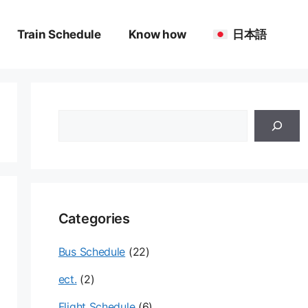
Train Schedule
Know how
日本語
검
색
Categories
Bus Schedule
(22)
ect.
(2)
Flight Schedule
(6)