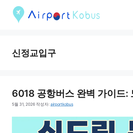
컨
텐
츠
로
건
신정교입구
너
뛰
기
6018 공항버스 완벽 가이드: 
5월 31, 2026
작성자:
airportkobus