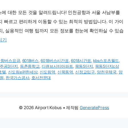
스에 대한 모든 것을 알려드립니다! 인천공항과 서울 서남부를
지 빠르고 편리하게 이동할 수 있는 최적의 방법입니다. 이 가이
치, 실용적인 여행 팁까지 모든 정보를 한눈에 확인하실 수 있습
읽기
8공항버스요금
,
6018버스
,
6018버스시간표
,
6018시간표
,
kbs스포츠월드
,
주공3단지
,
등촌중학교
,
디큐브시티아파트
,
목동5단지
,
목동5단지c상
호텔
,
신도림e편한세상
,
신도림역
,
신목동역
,
신정교입구
,
양천우체국
,
양
원
,
한국가스공사
,
호서전문대
© 2026 Airport Kobus
• 제작됨
GeneratePress