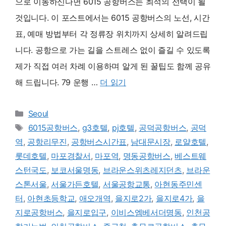
으로 이동하신다면 6015 공항버스는 최적의 선택이 될
것입니다. 이 포스트에서는 6015 공항버스의 노선, 시간
표, 예매 방법부터 각 정류장 위치까지 상세히 알려드립
니다. 공항으로 가는 길을 스트레스 없이 즐길 수 있도록
제가 직접 여러 차례 이용하며 알게 된 꿀팁도 함께 공유
해 드립니다. 79 운행 …
더 읽기
카
Seoul
테
태
6015공항버스
,
g3호텔
,
pj호텔
,
공덕공항버스
,
공덕
고
그
역
,
공항리무진
,
공항버스시간표
,
남대문시장
,
로얄호텔
,
리
롯데호텔
,
마포경찰서
,
마포역
,
명동공항버스
,
베스트웨
스턴국도
,
보코서울명동
,
브라운스위츠레지던츠
,
브라운
스톤서울
,
서울가든호텔
,
서울공항교통
,
아현동주민센
터
,
아현초등학교
,
애오개역
,
을지로2가
,
을지로4가
,
을
지로공항버스
,
을지로입구
,
이비스엠베서더명동
,
인천공