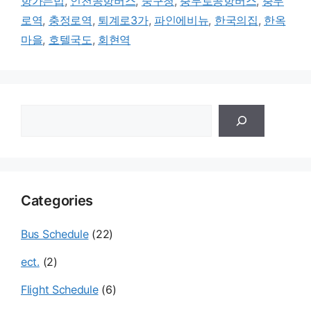
항가는법
,
인천공항버스
,
중구청
,
충무로공항버스
,
충무
로역
,
충정로역
,
퇴계로3가
,
파인에비뉴
,
한국의집
,
한옥
마을
,
호텔국도
,
회현역
검
색
Categories
Bus Schedule
(22)
ect.
(2)
Flight Schedule
(6)