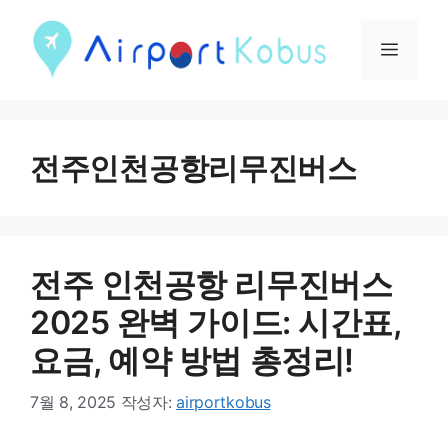
컨
텐
메
츠
뉴
로
건
전주인천공항리무진버스
너
뛰
기
전주 인천공항 리무진버스
2025 완벽 가이드: 시간표,
요금, 예약 방법 총정리!
7월 8, 2025
작성자:
airportkobus