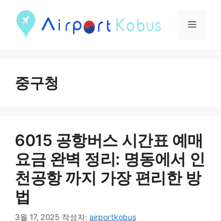
컨
텐
메
츠
뉴
로
건
중구청
너
뛰
기
6015 공항버스 시간표 예매
요금 완벽 정리: 명동에서 인
천공항 까지 가장 편리한 방
법
3월 17, 2025
작성자:
airportkobus