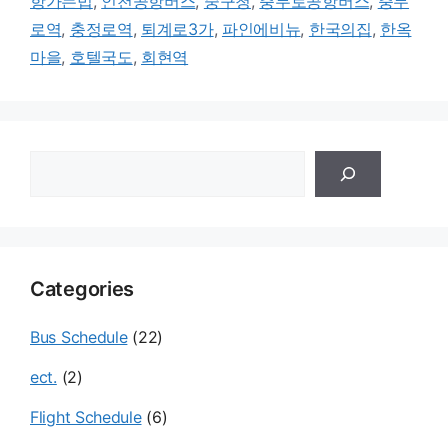
항가는법
,
인천공항버스
,
중구청
,
충무로공항버스
,
충무
로역
,
충정로역
,
퇴계로3가
,
파인에비뉴
,
한국의집
,
한옥
마을
,
호텔국도
,
회현역
검
색
Categories
Bus Schedule
(22)
ect.
(2)
Flight Schedule
(6)