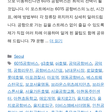
으로 이동하신다면 6015 공항버스는 최적의 선택이 될
것입니다. 이 포스트에서는 6015 공항버스의 노선, 시간
표, 예매 방법부터 각 정류장 위치까지 상세히 알려드립
니다. 공항으로 가는 길을 스트레스 없이 즐길 수 있도록
제가 직접 여러 차례 이용하며 알게 된 꿀팁도 함께 공유
해 드립니다. 79 운행 …
더 읽기
카
Seoul
테
태
6015공항버스
,
g3호텔
,
pj호텔
,
공덕공항버스
,
공덕
고
그
역
,
공항리무진
,
공항버스시간표
,
남대문시장
,
로얄호텔
,
리
롯데호텔
,
마포경찰서
,
마포역
,
명동공항버스
,
베스트웨
스턴국도
,
보코서울명동
,
브라운스위츠레지던츠
,
브라운
스톤서울
,
서울가든호텔
,
서울공항교통
,
아현동주민센
터
,
아현초등학교
,
애오개역
,
을지로2가
,
을지로4가
,
을
지로공항버스
,
을지로입구
,
이비스엠베서더명동
,
인천공