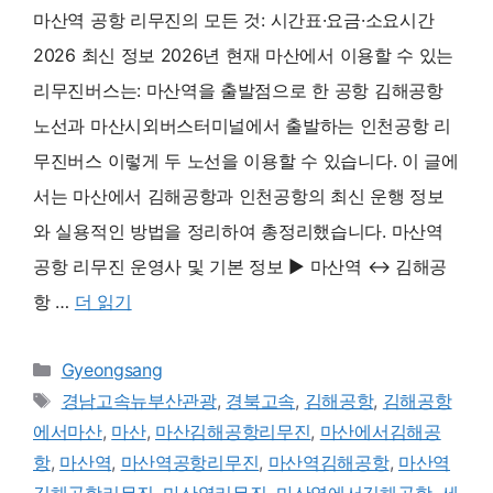
마산역 공항 리무진의 모든 것: 시간표·요금·소요시간
2026 최신 정보 2026년 현재 마산에서 이용할 수 있는
리무진버스는: 마산역을 출발점으로 한 공항 김해공항
노선과 마산시외버스터미널에서 출발하는 인천공항 리
무진버스 이렇게 두 노선을 이용할 수 있습니다. 이 글에
서는 마산에서 김해공항과 인천공항의 최신 운행 정보
와 실용적인 방법을 정리하여 총정리했습니다. 마산역
공항 리무진 운영사 및 기본 정보 ▶ 마산역 ↔ 김해공
항 …
더 읽기
카
Gyeongsang
테
태
경남고속뉴부산관광
,
경북고속
,
김해공항
,
김해공항
고
그
에서마산
,
마산
,
마산김해공항리무진
,
마산에서김해공
리
항
,
마산역
,
마산역공항리무진
,
마산역김해공항
,
마산역