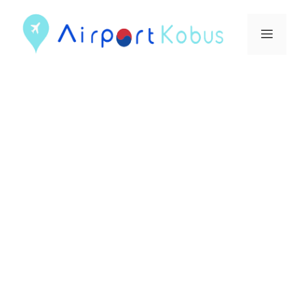
컨
텐
메
츠
뉴
로
건
너
뛰
기