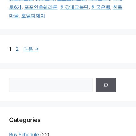
로6가
,
포포인츠쉐라톤
,
한강대교북단
,
한국은행
,
한옥
마을
,
호텔피제이
페
페
1
2
다음
→
이
이
지
지
검
색
Categories
Bus Schedule
(22)