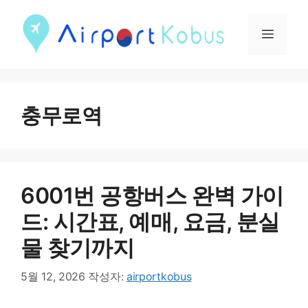
컨
텐
메
츠
뉴
로
건
충무로역
너
뛰
기
6001번 공항버스 완벽 가이
드: 시간표, 예매, 요금, 분실
물 찾기까지
5월 12, 2026
작성자:
airportkobus