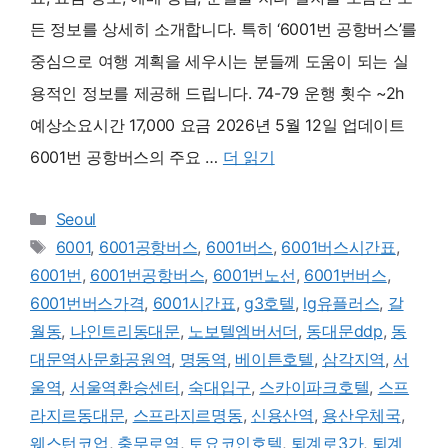
든 정보를 상세히 소개합니다. 특히 ‘6001번 공항버스’를
중심으로 여행 계획을 세우시는 분들께 도움이 되는 실
용적인 정보를 제공해 드립니다. 74-79 운행 횟수 ~2h
예상소요시간 17,000 요금 2026년 5월 12일 업데이트
6001번 공항버스의 주요 …
더 읽기
카
Seoul
테
태
6001
,
6001공항버스
,
6001버스
,
6001버스시간표
,
고
그
6001번
,
6001번공항버스
,
6001번노선
,
6001번버스
,
리
6001번버스가격
,
6001시간표
,
g3호텔
,
lg유플러스
,
갈
월동
,
나인트리동대문
,
노보텔엠버서더
,
동대문ddp
,
동
대문역사문화공원역
,
명동역
,
베이튼호텔
,
삼각지역
,
서
울역
,
서울역환승센터
,
숙대입구
,
스카이파크호텔
,
스프
라지르동대문
,
스프라지르명동
,
신용산역
,
용산우체국
,
웨스턴코업
,
충무로역
,
토요코인호텔
,
퇴계로3가
,
퇴계