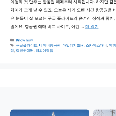
여행의 첫 단추는 항공권 예매부터 시작됩니다. 하지만 같
차이가 크게 날 수 있죠. 오늘은 제가 오랜 시간 항공권을
은 분들이 잘 모르는 구글 플라이트의 숨겨진 장점과 함께,
릴게요! 항공권 예매 비교 사이트, 어떤 …
더 읽기
카
Know how
테
태
구글플라이트
,
네이버항공권
,
마일리지활용
,
스카이스캐너
,
여행
고
그
정
,
항공권예매
,
해외여행팁
리