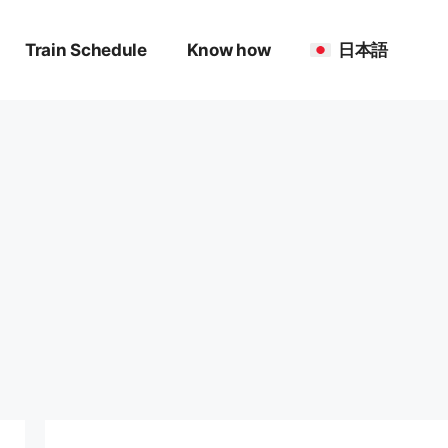
Train Schedule
Know how
日本語