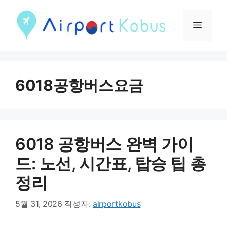
컨
텐
메
츠
뉴
로
건
6018공항버스요금
너
뛰
기
6018 공항버스 완벽 가이
드: 노선, 시간표, 탑승 팁 총
정리
5월 31, 2026
작성자:
airportkobus