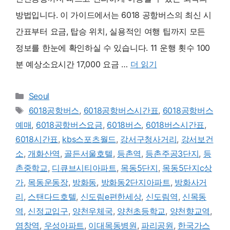
방법입니다. 이 가이드에서는 6018 공항버스의 최신 시
간표부터 요금, 탑승 위치, 실용적인 여행 팁까지 모든
정보를 한눈에 확인하실 수 있습니다. 11 운행 횟수 100
분 예상소요시간 17,000 요금 …
더 읽기
카
Seoul
테
태
6018공항버스
,
6018공항버스시간표
,
6018공항버스
고
그
예매
,
6018공항버스요금
,
6018버스
,
6018버스시간표
,
리
6018시간표
,
kbs스포츠월드
,
강서구청사거리
,
강서보건
소
,
개화산역
,
골든서울호텔
,
등촌역
,
등촌주공3단지
,
등
촌중학교
,
디큐브시티아파트
,
목동5단지
,
목동5단지c상
가
,
목동운동장
,
방화동
,
방화동2단지아파트
,
방화사거
리
,
스탠다드호텔
,
신도림e편한세상
,
신도림역
,
신목동
역
,
신정교입구
,
양천우체국
,
양천초등학교
,
양천향교역
,
염창역
,
우성아파트
,
이대목동병원
,
파리공원
,
한국가스