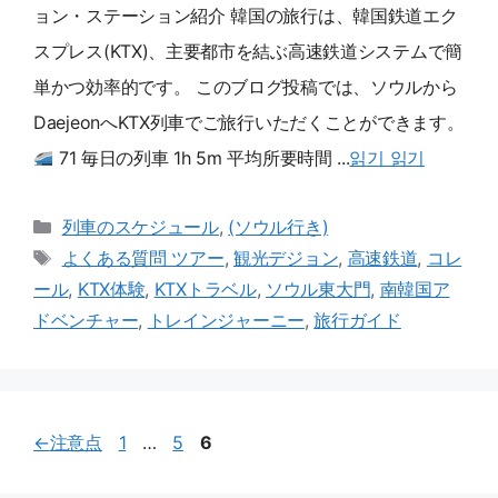
ョン・ステーション紹介 韓国の旅行は、韓国鉄道エク
スプレス(KTX)、主要都市を結ぶ高速鉄道システムで簡
単かつ効率的です。 このブログ投稿では、ソウルから
DaejeonへKTX列車でご旅行いただくことができます。
71 毎日の列車 1h 5m 平均所要時間 ...
읽기 읽기
카
列車のスケジュール
,
(ソウル行き)
테
メ
よくある質問 ツアー
,
観光デジョン
,
高速鉄道
,
コレ
고
ニ
ール
,
KTX体験
,
KTXトラベル
,
ソウル東大門
,
南韓国ア
카
ュ
ドベンチャー
,
トレインジャーニー
,
旅行ガイド
테
ー
고
お
お
お
←
注意点
1
…
5
6
問
問
問