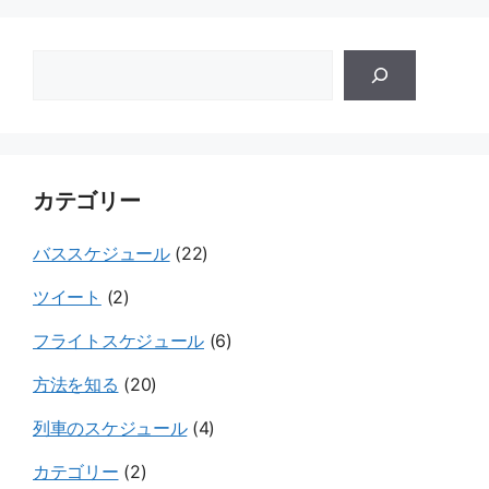
い
い
い
合
合
合
ゲ
わ
わ
わ
ー
せ
せ
せ
ト
ウ
カテゴリー
ェ
イ
バススケジュール
(22)
ツイート
(2)
フライトスケジュール
(6)
方法を知る
(20)
列車のスケジュール
(4)
カテゴリー
(2)