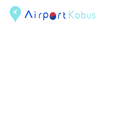
現
在
位
置
건
너
뛰
기