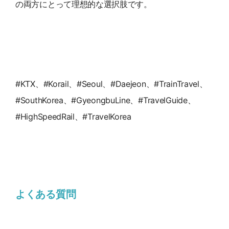
の両方にとって理想的な選択肢です。
#KTX、#Korail、#Seoul、#Daejeon、#TrainTravel、
#SouthKorea、#GyeongbuLine、#TravelGuide、
#HighSpeedRail、#TravelKorea
よくある質問