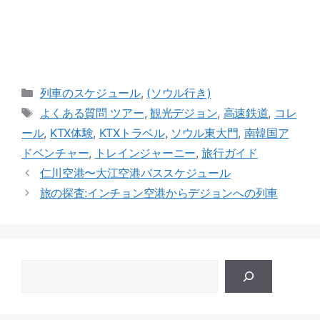
카
列車のスケジュール
,
(ソウル行き)
테
メ
よくある質問 ツアー
,
観光デジョン
,
高速鉄道
,
コレ
고
ニ
ール
,
KTX体験
,
KTXトラベル
,
ソウル東大門
,
南韓国ア
카
ュ
ドベンチャー
,
トレインジャーニー
,
旅行ガイド
테
ー
仁川空港〜大江空港バススケジュール
고
旅の探査:インチョン空港からデジョンへの列車
ゲ
ー
ト