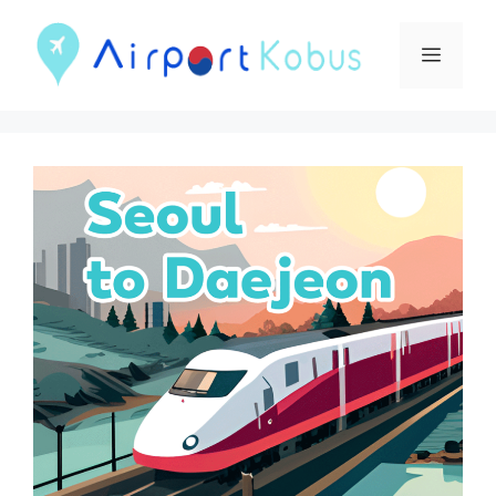
現
在
메
位
뉴
置
건
메
너
뛰
뉴
기