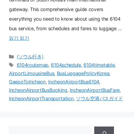
gateway. This comprehensive guide covers
everything you need to know about using the 6104
bus service, from schedules and fares to luggage …
읽기 읽기
카
(ソウル行き)
테
メ
6104routemap
,
6104schedule
,
6104timetable
,
고
ニ
AirportLimousineBus
,
BusLuggagePolicyKorea
,
카
ュ
GaepoToIncheon
,
IncheonAirportBus6104
,
테
ー
IncheonAirportBusBooking
,
IncheonAirportBusFare
,
고
IncheonAirportTransportation
,
ソウル空港バスガイド
ゲ