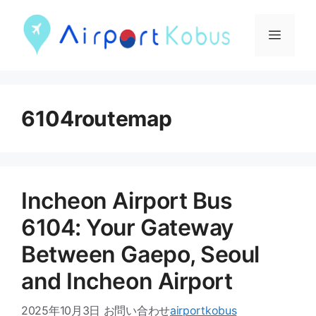
現
在
메
位
뉴
置
건
6104routemap
메
너
뛰
뉴
기
Incheon Airport Bus
6104: Your Gateway
Between Gaepo, Seoul
and Incheon Airport
2025年10月3日
お問い合わせ
airportkobus