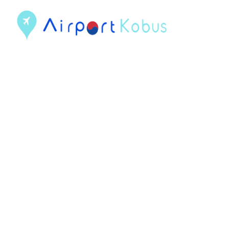
現
在
位
置
건
너
뛰
기