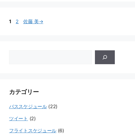
お
お
1
2
佐藤 美
→
問
問
い
い
合
合
ゲ
わ
わ
ー
せ
せ
ト
ウ
カテゴリー
ェ
イ
バススケジュール
(22)
ツイート
(2)
フライトスケジュール
(6)