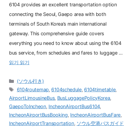
6104 provides an excellent transportation option
connecting the Seoul, Gaepo area with both
terminals of South Korea’s main international
gateway. This comprehensive guide covers
everything you need to know about using the 6104
bus service, from schedules and fares to luggage …
읽기 읽기
카
(ソウル行き)
테
メ
6104routemap
,
6104schedule
,
6104timetable
,
고
ニ
AirportLimousineBus
,
BusLuggagePolicyKorea
,
카
ュ
GaepoToIncheon
,
IncheonAirportBus6104
,
테
ー
IncheonAirportBusBooking
,
IncheonAirportBusFare
,
고
IncheonAirportTransportation
,
ソウル空港バスガイド