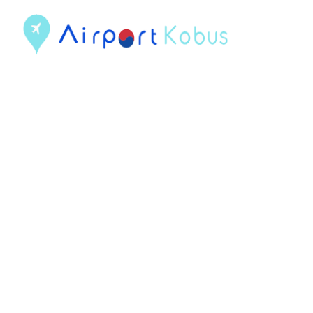
現
在
位
置
건
너
뛰
기