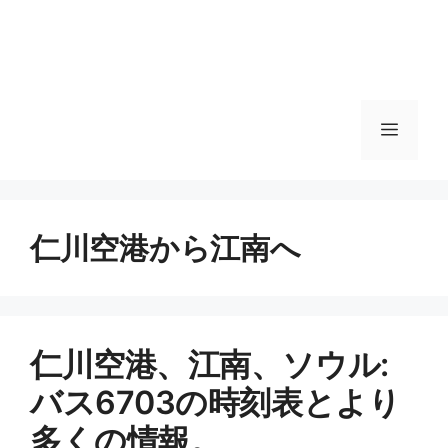
메
뉴
仁川空港から江南へ
메
뉴
仁川空港、江南、ソウル:
バス6703の時刻表とより
多くの情報。