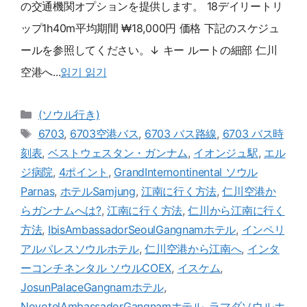
の交通機関オプションを提供します。 18デイリートリ
ップ1h40m平均期間 ₩18,000円 価格 下記のスケジュ
ールを参照してください。↓ キー ルートの細部 仁川
空港へ...
읽기 읽기
카
(ソウル行き)
테
メ
6703
,
6703空港バス
,
6703 バス路線
,
6703 バス時
고
ニ
刻表
,
ベストウェスタン・ガンナム
,
イオンジュ駅
,
エル
카
ュ
ジ病院
,
4ポイント
,
GrandInternontinental ソウル
테
ー
Parnas
,
ホテルSamjung
,
江南に行く方法
,
仁川空港か
고
らガンナムへは?
,
江南に行く方法
,
仁川から江南に行く
方法
,
IbisAmbassadorSeoulGangnamホテル
,
インペリ
アルパレスソウルホテル
,
仁川空港から江南へ
,
インタ
ーコンチネンタル ソウルCOEX
,
イスケム
,
JosunPalaceGangnamホテル
,
NovotelAmbassadorGangnamホテル
,
ラマダソウルホ