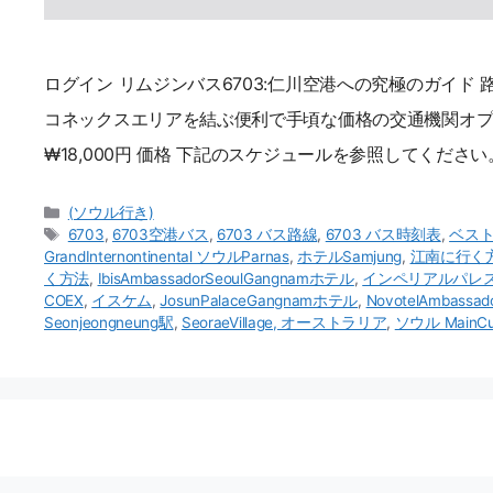
ログイン リムジンバス6703:仁川空港への究極のガイド 
コネックスエリアを結ぶ便利で手頃な価格の交通機関オプシ
₩18,000円 価格 下記のスケジュールを参照してください。
카
(ソウル行き)
테
メ
6703
,
6703空港バス
,
6703 バス路線
,
6703 バス時刻表
,
ベス
고
ニ
GrandInternontinental ソウルParnas
,
ホテルSamjung
,
江南に行く
카
ュ
く方法
,
IbisAmbassadorSeoulGangnamホテル
,
インペリアルパレ
테
ー
COEX
,
イスケム
,
JosunPalaceGangnamホテル
,
NovotelAmbass
고
Seonjeongneung駅
,
SeoraeVillage, オーストラリア
,
ソウル MainCu