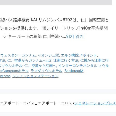
路線バス路線概要 KALリムジンバス6703は、仁川国際空港と
ョンを提供します。 18デイリートリップ1h40m平均期間
↓ キー ルートの細部 仁川空港へ...
읽기 읽기
トウェスタン・ガンナム
,
イオンジュ駅
,
エルジ病院
,
4ポイント
,
方法
,
仁川空港からガンナムへは?
,
江南に行く方法
,
仁川から江南に行
スソウルホテル
,
仁川空港から江南へ
,
インターコンチネンタル ソウル
adorGangnamホテル
,
ラマダソウルホテル
,
Seolleung駅
,
stoms
,
シンノンヒョンステーション
エアポート・コバス _ エアポート・コバス
•
ジェネレーションプレ