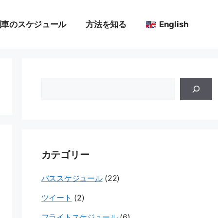
列車のスケジュール
方法を知る
English
ゲ
ー
ト
ウ
ェ
カテゴリー
イ
バススケジュール
(22)
ツイート
(2)
フライトスケジュール
(6)