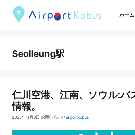
現
在
ホーム
位
置
건
Seolleung駅
너
뛰
기
仁川空港、江南、ソウル:バ
情報。
2025年11月8日
お問い合わせ
airportkobus