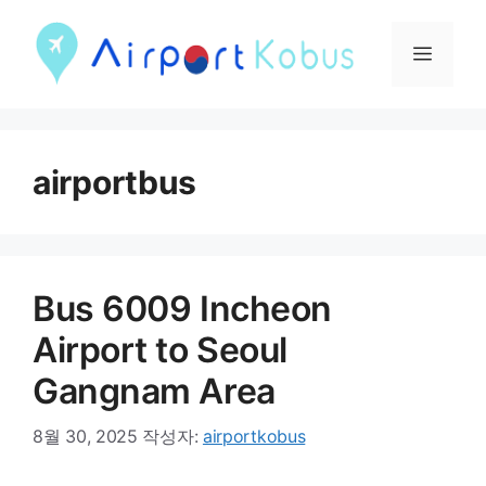
컨
텐
메
츠
뉴
로
건
airportbus
너
뛰
기
Bus 6009 Incheon
Airport to Seoul
Gangnam Area
8월 30, 2025
작성자:
airportkobus