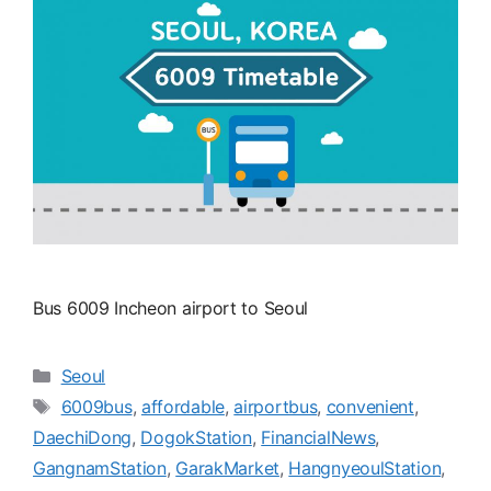
Bus 6009 Incheon airport to Seoul
카
Seoul
테
태
6009bus
,
affordable
,
airportbus
,
convenient
,
고
그
DaechiDong
,
DogokStation
,
FinancialNews
,
리
GangnamStation
,
GarakMarket
,
HangnyeoulStation
,