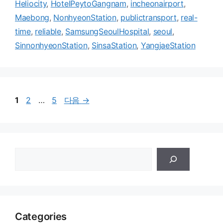
Heliocity
,
HotelPeytoGangnam
,
incheonairport
,
Maebong
,
NonhyeonStation
,
publictransport
,
real-
time
,
reliable
,
SamsungSeoulHospital
,
seoul
,
SinnonhyeonStation
,
SinsaStation
,
YangjaeStation
페
페
페
1
2
…
5
다음
→
이
이
이
지
지
지
검
색
Categories